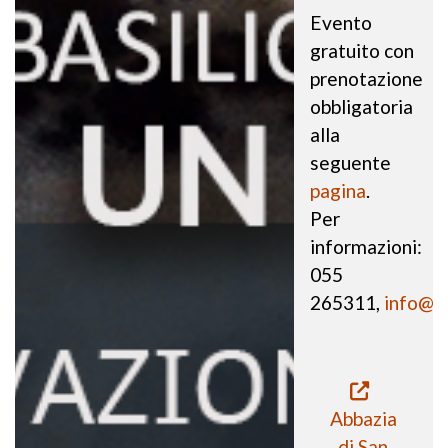
Evento
gratuito con
prenotazione
obbligatoria
alla
seguente
pagina
.
Per
informazioni:
055
265311,
info@mu
Abbazia
di San